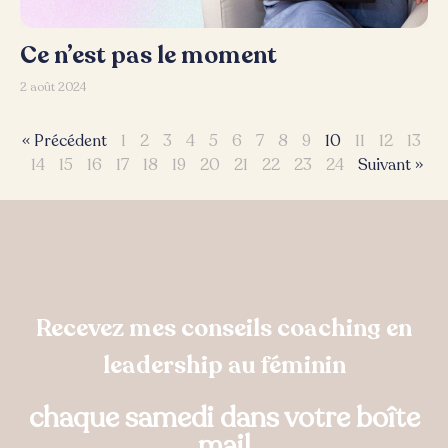
Ce n’est pas le moment
2 août 2024
« Précédent
1
2
3
4
5
6
7
8
9
10
11
12
13
14
15
16
17
18
19
20
21
22
23
24
Suivant »
Recevez mes conseils coaching en
leadership au féminin
chaque samedi dans votre boîte
mail