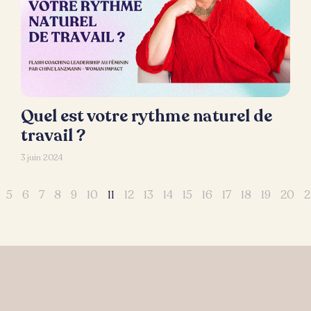
Quel est votre rythme naturel de
travail ?
3 juin 2024
5
6
7
8
9
10
11
12
13
14
15
16
17
18
19
20
2