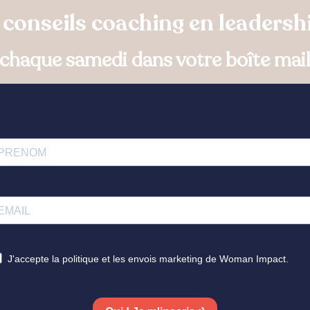
conseils coaching en leadersh
chaque samedi dans votre boîte mai