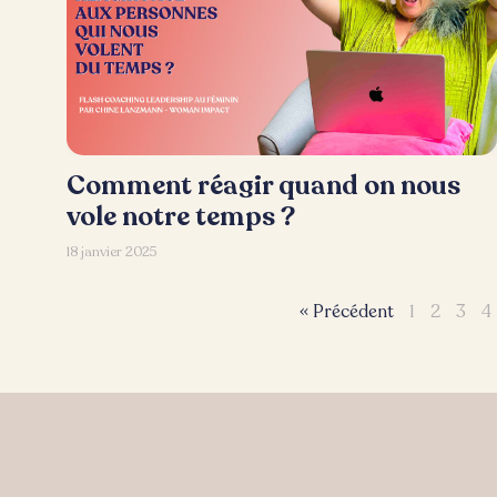
Comment réagir quand on nous
vole notre temps ?
18 janvier 2025
« Précédent
1
2
3
4