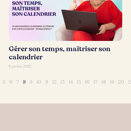
Gérer son temps, maîtriser son
calendrier
11 janvier 2025
5
6
7
8
9
10
11
12
13
14
15
16
17
18
19
20
2