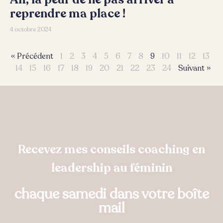
reprendre ma place !
4 octobre 2024
« Précédent
1
2
3
4
5
6
7
8
9
10
11
12
13
14
15
16
17
18
19
20
21
22
23
24
Suivant »
Recevez mes conseils coaching en
leadership au féminin
chaque samedi dans votre boîte
mail