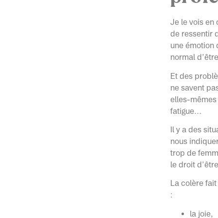
Je le vois en
de ressentir 
une émotion q
normal d’être
Et des problè
ne savent pas
elles-mêmes :
fatigue…
Il y a des sit
nous indiquer
trop de femme
le droit d’êtr
La colère fai
:
la joie,