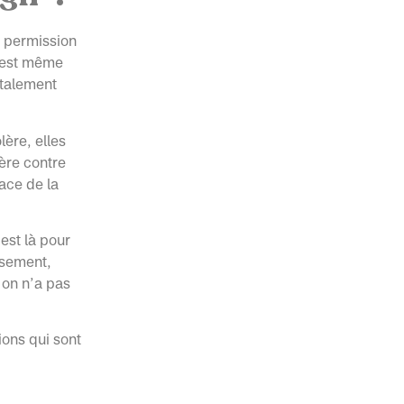
a permission
C’est même
otalement
ère, elles
ère contre
ace de la
 est là pour
usement,
 on n’a pas
ions qui sont