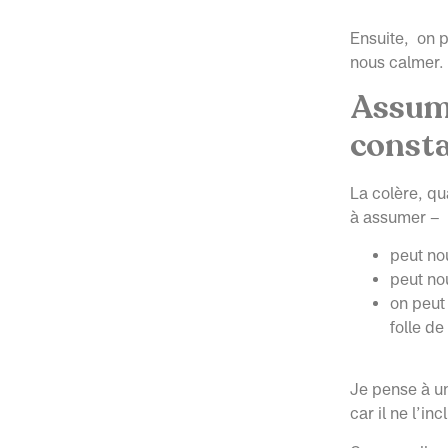
Ensuite, on p
nous calmer. 
Assume
const
La colère, qu
à assumer –
peut no
peut no
on peut 
folle de
Je pense à un
car il ne l’in