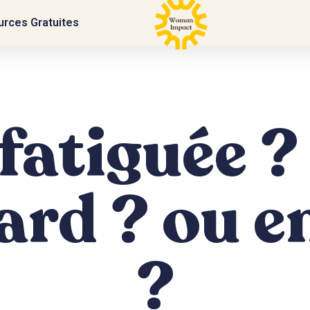
rces Gratuites
 fatiguée ?
ard ? ou e
?