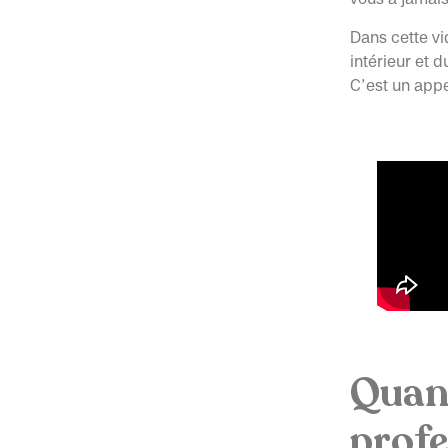
Dans cette vi
intérieur et 
C’est un appe
Quand
profe