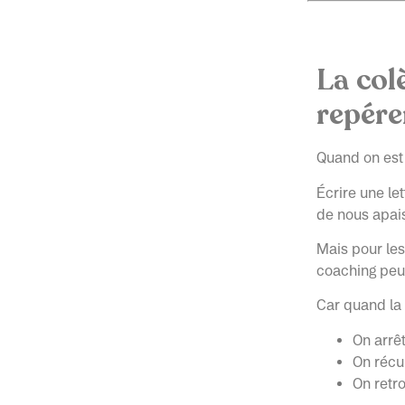
La col
repére
Quand on est 
Écrire une le
de nous apai
Mais pour les 
coaching peut 
Car quand la
On arrêt
On récu
On retro