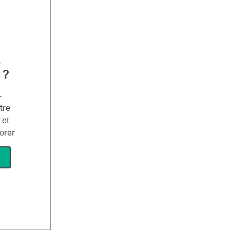
z
 ?
-
tre
 et
iorer