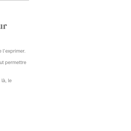
ur
e l’exprimer.
eut permettre
là, le