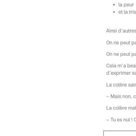
la peur
et la tr
Ainsi d’autre
On ne peut p
On ne peut pa
Cela m’a beau
d’exprimer sa
La colère sai
– Mais non, c
La colère mal
– Tu es nul !