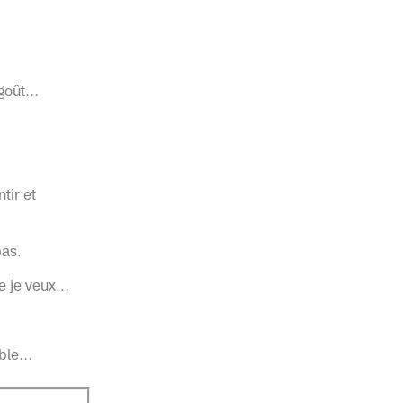
égoût…
tir et
pas.
ue je veux…
rible…