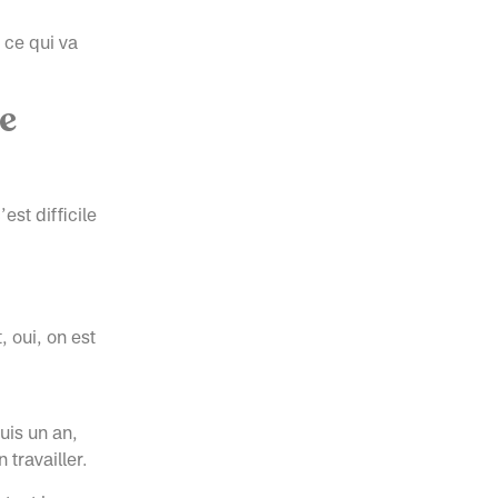
 ce qui va
e
st difficile
, oui, on est
uis un an,
 travailler.