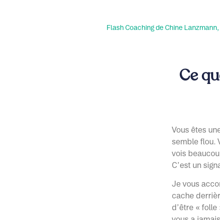
Flash Coaching de Chine Lanzmann, ma
Ce qu
Vous êtes une
semble flou. 
vois beaucou
C’est un signa
Je vous acco
cache derrièr
d’être « foll
vous a jamais