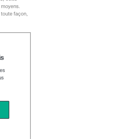
s moyens.
e toute façon,
is
res
us