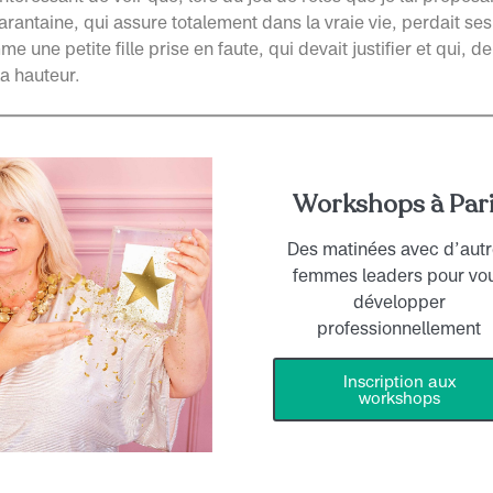
rantaine, qui assure totalement dans la vraie vie, perdait se
me une petite fille prise en faute, qui devait justifier et qui, d
la hauteur.
Workshops à Par
Des matinées avec d’aut
femmes leaders pour vo
développer
professionnellement
Inscription aux
workshops