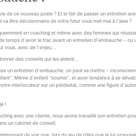
ie de ce nouveau poste ? Et le fait de passer un entretien ave
 va être décisionnaire de votre futur vous met mal à l’aise ?
réquemment en coaching et même avec des femmes qui réussis
de temps d’avoir le trac avant un entretien d’embauche – ou u
ur vous, avec de l’enjeu…
donner des conseils qui les aident…
se un entretien d’embauche, on peut se mettre – inconscie
nfant”. Même d’enfant “soumis”, et avoir tendance à se dévalo
notre interlocuteur sur un piédestal, comme une figure d’autor
e !
ching avec une cliente, nous avons travaillé son entretien po
ans un cabinet de conseil.
ntéressant de voir que, lors du jeu de rôles que je lui proposai