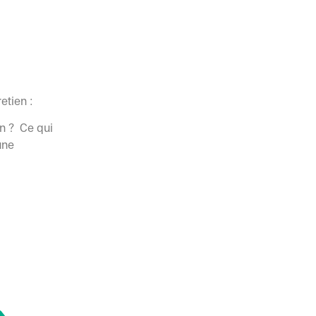
etien :
on ? Ce qui
une