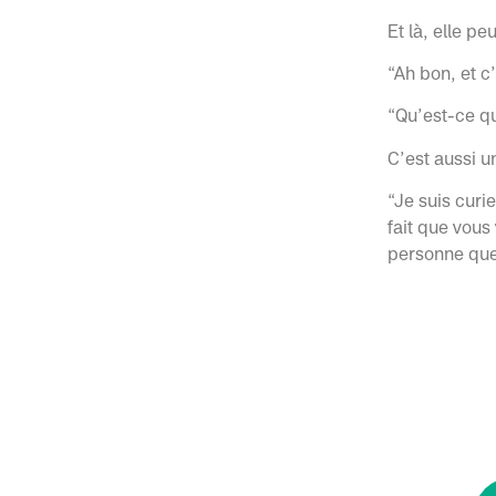
Et là, elle pe
“Ah bon, et c
“Qu’est-ce qu
C’est aussi 
“Je suis curi
fait que vou
personne que