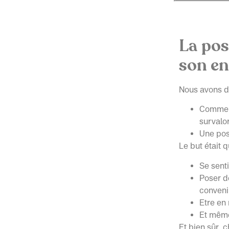
La pos
son en
Nous avons do
Comment
survalor
Une pos
Le but était q
Se senti
Poser de
conveni
Etre en
Et même 
Et bien sûr, 