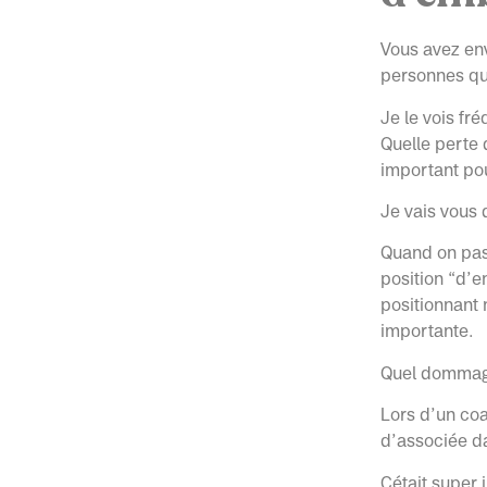
Vous avez env
personnes qui
Je le vois f
Quelle perte 
important po
Je vais vous 
Quand on pas
position “d’e
positionnant 
importante.
Quel dommag
Lors d’un coa
d’associée d
Cétait super i