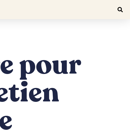
e pour
etien
e