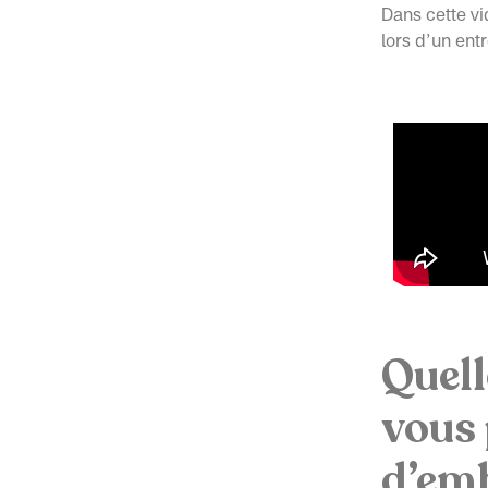
Dans cette vi
lors d’un en
Quell
vous 
d’em