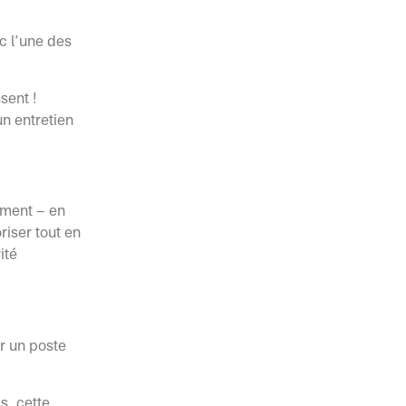
c l’une des
sent !
n entretien
mment – en
riser tout en
ité
ur un poste
s, cette