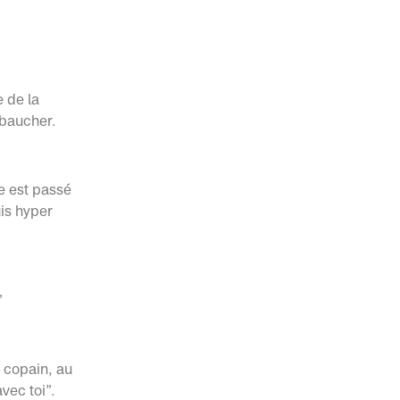
 de la
embaucher.
se est passé
uis hyper
”
 copain, au
avec toi”.