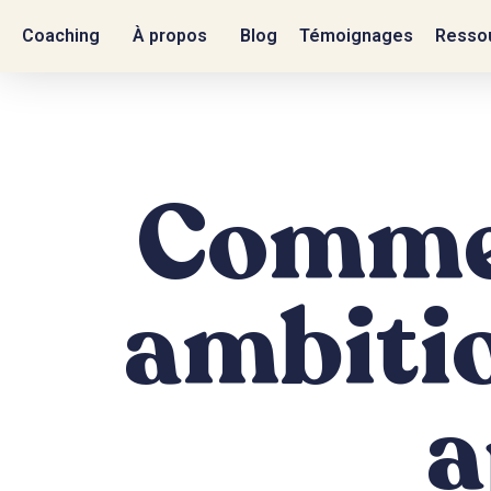
Coaching
À propos
Blog
Témoignages
Ressou
Commen
ambitio
a