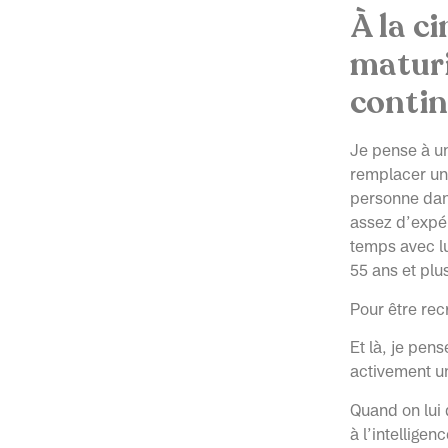
À la c
maturi
contin
Je pense à un
remplacer un
personne dans
assez d’expér
temps avec lu
55 ans et plus
Pour être recr
Et là, je pen
activement un 
Quand on lui 
à l’intelligenc