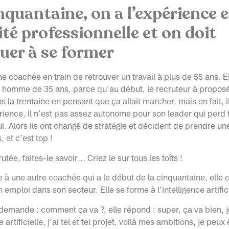
inquantaine, on a l’expérience e
té professionnelle et on doit
uer à se former
e coachée en train de retrouver un travail à plus de 55 ans. E
 homme de 35 ans, parce qu’au début, le recruteur à propos
 la trentaine en pensant que ça allait marcher, mais en fait, i
ience, il n’est pas assez autonome pour son leader qui perd 
i. Alors ils ont changé de stratégie et décident de prendre 
, et c’est top !
utée, faites-le savoir… Criez le sur tous les toîts !
se à une autre coachée qui a le début de la cinquantaine, elle
emploi dans son secteur. Elle se forme à l’intelligence artifici
demande : comment ça va ?, elle répond : super, ça va bien, 
e artificielle, j’ai tel et tel projet, voilà mes ambitions, je peux 