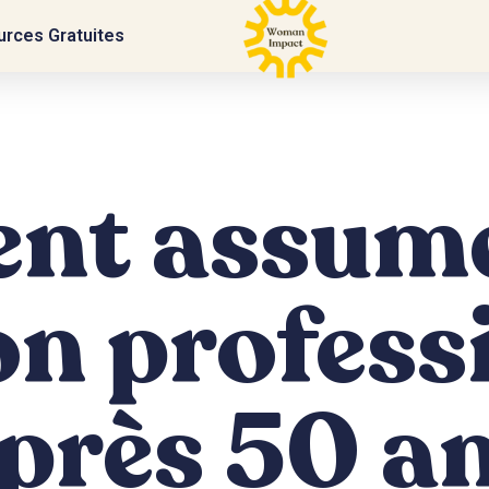
rces Gratuites
t assume
n profess
près 50 a