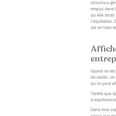
directrice gé
emploi dans t
qu’elle dirait
l’équitation.
est en train 
Affich
entrep
Quand on est
de vieillir, 
qu’on peut a
Tandis que qu
d’expérience,
Dans mon cas,
parce que mo