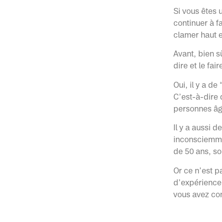
Si vous êtes 
continuer à f
clamer haut e
Avant, bien s
dire et le fai
Oui, il y a d
C’est-à-dire 
personnes âg
Il y a aussi d
inconsciemme
de 50 ans, s
Or ce n’est p
d’expérience,
vous avez con