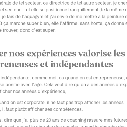
nérale de tel secteur, ou directrice de tel autre secteur, je ch
el secteur… et elle se positionne tranquillement de la même
 : je fais de l’aquagym et j’ai envie de me mettre à la peinture e
 Et ça marche super bien, elle l’affirme, sans honte, ça donne e
de trouver, donc c’est super.
er nos expériences valorise les
reneuses et indépendantes
 indépendante, comme moi, ou quand on est entrepreneuse, 
on se bonifie avec l’âge. Cela veut dire qu’on a des années d’ex
fficher nos années d’expérience,
and on est corporate, il ne faut pas trop afficher les années
 il faut plutôt afficher ses compétences.
 dire que j’ai plus de 20 ans de coaching rassure mes futur
i aussi, quand je cherche des coachs, quand je cherche des