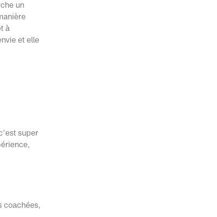
erche un
 manière
t à
nvie et elle
c’est super
périence,
es coachées,