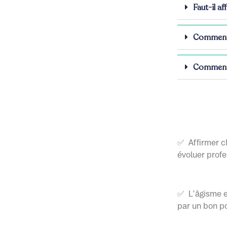
Faut-il a
Comment é
Comment 
✅ Affirmer cl
évoluer prof
✅ L’âgisme ex
par un bon p