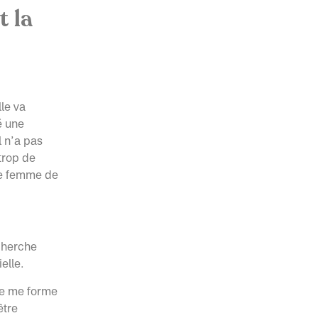
t la
lle va
é une
l n’a pas
trop de
une femme de
 cherche
elle.
je me forme
être