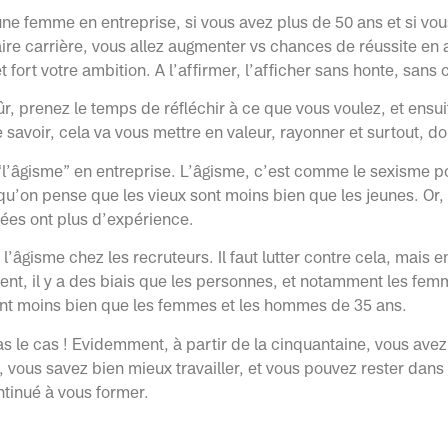
une femme en entreprise, si vous avez plus de 50 ans et si vou
aire carrière, vous allez augmenter vs chances de réussite en a
t fort votre ambition. A l’affirmer, l’afficher sans honte, sans
ûr, prenez le temps de réfléchir à ce que vous voulez, et ensui
re savoir, cela va vous mettre en valeur, rayonner et surtout, d
e “l’âgisme” en entreprise. L’âgisme, c’est comme le sexisme po
qu’on pense que les vieux sont moins bien que les jeunes. Or, 
ées ont plus d’expérience.
e l’âgisme chez les recruteurs. Il faut lutter contre cela, mais 
nt, il y a des biais que les personnes, et notamment les fem
ont moins bien que les femmes et les hommes de 35 ans.
as le cas ! Evidemment, à partir de la cinquantaine, vous avez
 vous savez bien mieux travailler, et vous pouvez rester dans 
tinué à vous former.