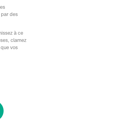
des
 par des

hissez à ce
hoses, clamez
 que vos